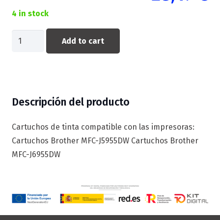
4 in stock
CARTUCHO
Add to cart
COMPATIBLE
BROTHER
LC427XLBK
NEGRO
Descripción del producto
quantity
Cartuchos de tinta compatible con las impresoras:
Cartuchos Brother MFC-J5955DW Cartuchos Brother
MFC-J6955DW