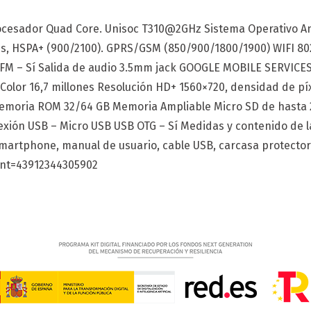
rocesador Quad Core. Unisoc T310@2GHz Sistema Operativo An
ps, HSPA+ (900/2100). GPRS/GSM (850/900/1800/1900) WIFI 802
FM – Sí Salida de audio 3.5mm jack GOOGLE MOBILE SERVICES –
Color 16,7 millones Resolución HD+ 1560×720, densidad de píxe
ria ROM 32/64 GB Memoria Ampliable Micro SD de hasta 256
nexión USB – Micro USB USB OTG – Sí Medidas y contenido de 
 Smartphone, manual de usuario, cable USB, carcasa protect
ant=43912344305902