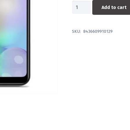
SPC
Add to cart
SMARTPHONE
SMART
ULTIMATE
SKU:
8436609910129
OC
/3GB/
32GB/6.1/ANDROID
quantity