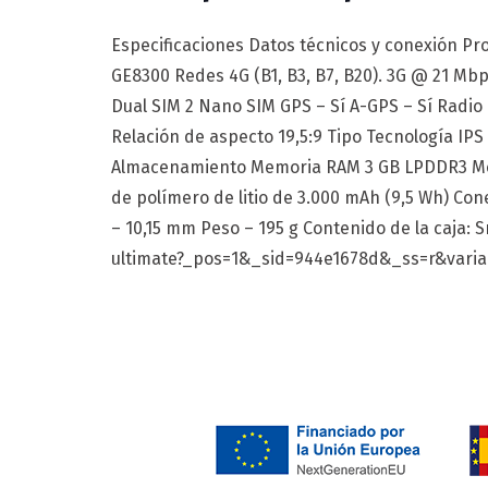
Especificaciones Datos técnicos y conexión P
GE8300 Redes 4G (B1, B3, B7, B20). 3G @ 21 Mb
Dual SIM 2 Nano SIM GPS – Sí A-GPS – Sí Radio 
Relación de aspecto 19,5:9 Tipo Tecnología IPS 
Almacenamiento Memoria RAM 3 GB LPDDR3 Memo
de polímero de litio de 3.000 mAh (9,5 Wh) Co
– 10,15 mm Peso – 195 g Contenido de la caja:
ultimate?_pos=1&_sid=944e1678d&_ss=r&vari